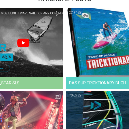
22-11-22
11-09-23
05-12-22
NEWS
VIDEO
_STAR SLS
DAS SUP TRICKTIONARY BUCH
10-03-22