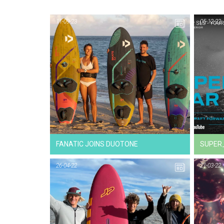
11-09-23
05-12-22
FANATIC JOINS DUOTONE
SUPER
26-04-22
21-03-22