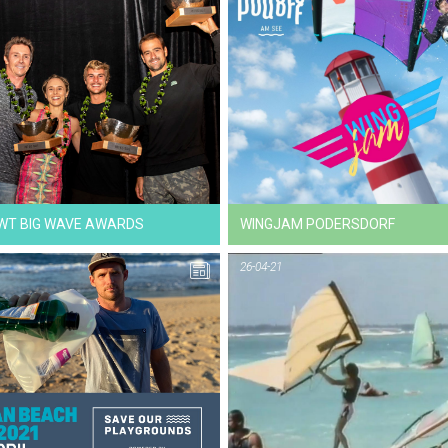
28-07-21
17-06-21
NEWS
NEWS
IWT BIG WAVE AWARDS
WINGJAM PODERSDORF
26-04-21
03-05-21
28-04-21
NEWS
NEWS