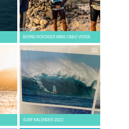
10-03-22
NEWS
BERND ROEDIGER WINS CABO VERDE
02-12-21
14-12-21
NEWS
SURF KALENDER 2022