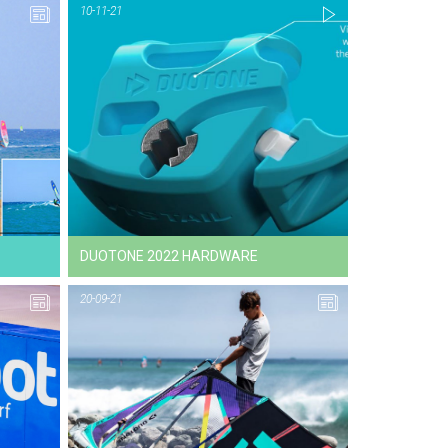
10-11-21
11-11-21
NEWS
DUOTONE 2022 HARDWARE
20-09-21
22-10-21