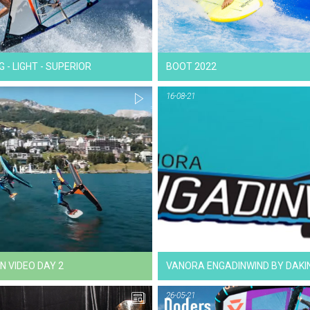
NEWS
NEWS
 - LIGHT - SUPERIOR
BOOT 2022
16-08-21
16-08-21
16-08-21
VIDEO
VIDEO
N VIDEO DAY 2
VANORA ENGADINWIND BY DAKI
26-05-21