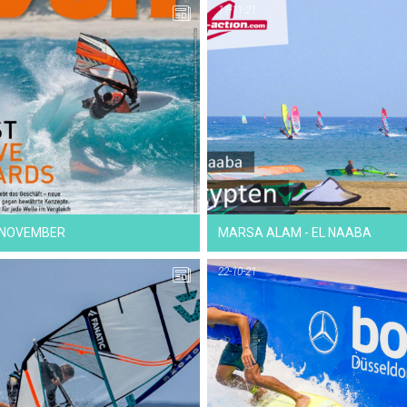
11-11-21
25-11-21
22-11-21
NEWS
NEWS
 NOVEMBER
MARSA ALAM - EL NAABA
22-10-21
10-11-21
22-10-21