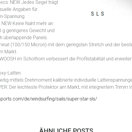
pecs: NEW Jedes Segel trägt
visuelle Angaben für
rn-Spannung.
 NEW Keine Naht mehr an
0 g geringeres Gewicht und
ch überlappende Panels.
inat (100/150 Micron) mit dem geringsten Stretch und der best
am Markt.
OSH im Schothorn verbessert die Profilstabilität und erweitert
oxy-Latten.
itig mittels Drehmoment kalibrierte individuelle Lattenspannung
: Der leichteste Protektor am Markt, mit integriertem Trimm In
ports.com/de/windsurfing/sails/super-star-sls/
ÄHNLICHE POSTS