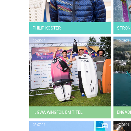
PHILIP KÖSTER
STRONG
16-08-21
16-08-21
1. GWA WINGFOIL EM TITEL
ENGADI
28-07-21
17-06-21