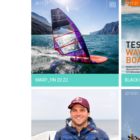
25-11-21
22-11-21
WARP_FIN 20.22
BLACK
10-11-21
22-10-21