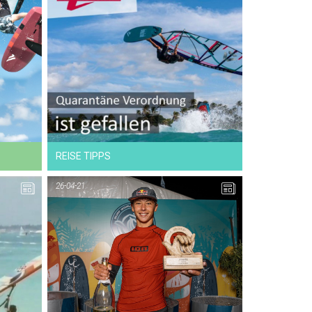
26-05-21
VIDEO
REISE TIPPS
26-04-21
26-04-21
NEWS