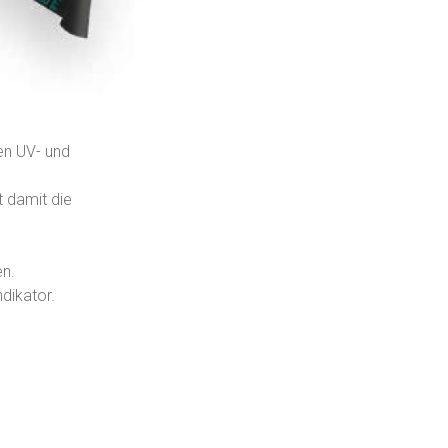
en UV- und
 damit die
en.
dikator.