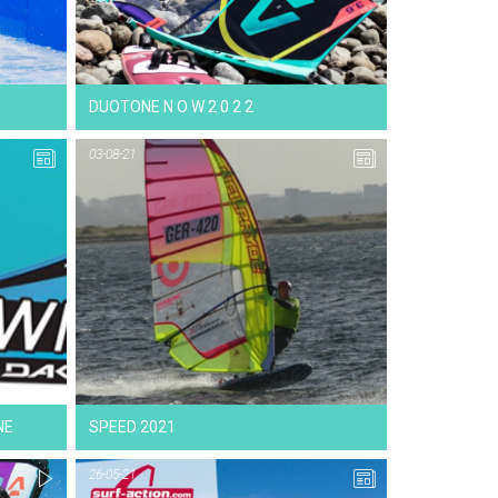
NEWS
DUOTONE N O W 2 0 2 2
03-08-21
16-08-21
NEWS
NE
SPEED 2021
26-05-21