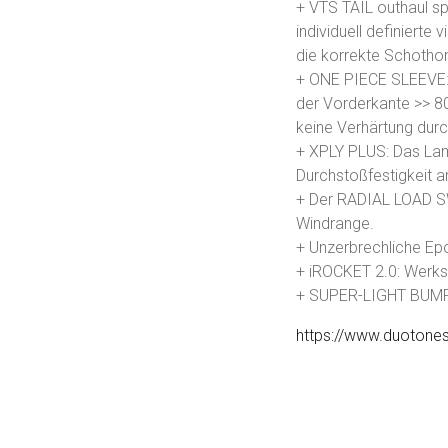
+ VTS TAIL outhaul s
individuell definierte 
die korrekte Schotho
+ ONE PIECE SLEEVE:
der Vorderkante >> 8
keine Verhärtung dur
+ XPLY PLUS: Das Lam
Durchstoßfestigkeit 
+ Der RADIAL LOAD SWO
Windrange.
+ Unzerbrechliche Ep
+ iROCKET 2.0: Werkse
+ SUPER-LIGHT BUMPER
https://www.duotones