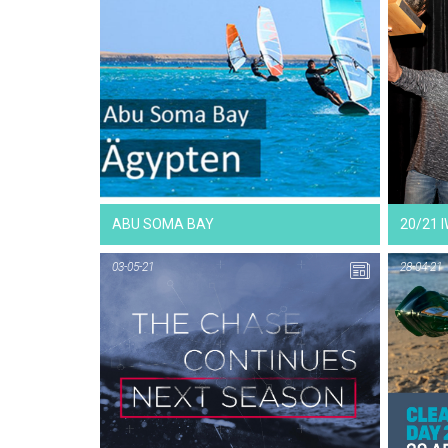
ABU SOMA BAY
20/21 
03-05-21
28-04-21