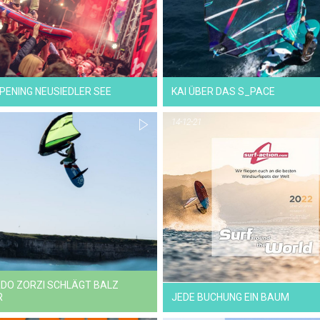
26-04-22
21-03-22
NEWS
NEWS
PENING NEUSIEDLER SEE
KAI ÜBER DAS S_PACE
14-12-21
19-01-22
31-12-21
NEWS
VIDEO
DO ZORZI SCHLÄGT BALZ
R
JEDE BUCHUNG EIN BAUM