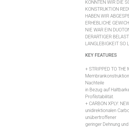
KONNTEN WIR DIE S
KONSTRUKTION REDU
HABEN WIR ABGESP
ERHEBLICHE GEWICH
NIE WAR EIN DUOTO
DERARTIGER BELAST
LANGLEBIGKEIT SO L
KEY FEATURES
+ STRIPPED TO THE M
Membrankonstruktion
Nachteile
in Bezug auf Haltbar
Profilstabilität.
+ CARBON XPLY: NEW 
unidirektionalen Carb
unübertroffener
geringer Dehnung und 