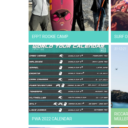
EFPT ROOKIE CAMP
SURF O
19-01-22
31-12-21
RICCAR
PWA 2022 CALENDAR
MÜLLE