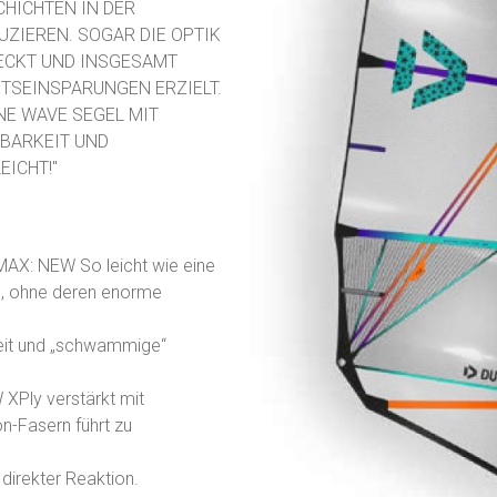
CHICHTEN IN DER
ZIEREN. SOGAR DIE OPTIK
ECKT UND INSGESAMT
TSEINSPARUNGEN ERZIELT.
NE WAVE SEGEL MIT
BARKEIT UND
EICHT!"
AX: NEW So leicht wie eine
, ohne deren enorme
keit und „schwammige“
XPly verstärkt mit
on-Fasern führt zu
direkter Reaktion.