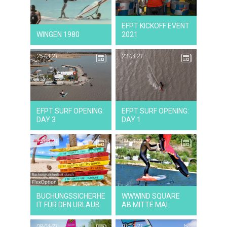
26-04-21
NEWS
EFPT KICKOFF EVENT
WINGEN 1980
2021
25-04-21
23-04-21
25-04-21
NEWS
EFPT SURF OPENING:
EFPT SURF OPENING:
DAY 3
DAY 1
15-04-21
09-04-21
15-04-21
NEWS
BUCHUNGSSICHERHE
WWWIND SQUARE
IT FÜR DEN URLAUB
AB MITTE MAI
08-04-21
01-03-21