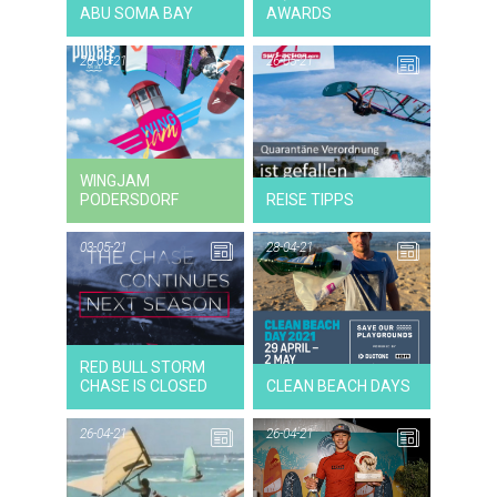
ABU SOMA BAY
AWARDS
26-05-21
26-05-21
26-05-21
VIDEO
WINGJAM
PODERSDORF
REISE TIPPS
03-05-21
28-04-21
03-05-21
NEWS
RED BULL STORM
CHASE IS CLOSED
CLEAN BEACH DAYS
26-04-21
26-04-21